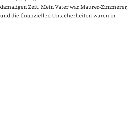
damaligen Zeit. Mein Vater war Maurer-Zimmerer,
und die finanziellen Unsicherheiten waren in
diesen Jahren spürbar.
Als älteste Tochter musste ich meine Mutter
während des Krieges unterstützen, vor allem als
unser Vater eingezogen wurde. Später bekamen
wir einen Morgen Land im Kleingartenverein, und
die Landarbeit wurde uns näher. Trotz der
Widrigkeiten der Zeit haben uns die Erfahrungen
dieser Jahre geprägt und befähigt, mit den
Herausforderungen des Lebens umzugehen.
Mit 14 Jahren begannen meine Geschwister Lehren
in verschiedenen Städten, darunter Bremen,
Hannover, Minden und Zschornewitz. Durch