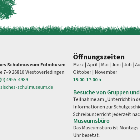
t
Öffnungszeiten
ches Schulmuseum Folmhusen
März | April | Mai | Juni | Juli |
ße 7–9 26810 Westoverledingen
Oktober | November
(0) 4955-4989
15:00-
17:00 h
esisches-schulmuseum.de
Besuche von Gruppen und
Teilnahme am „Unterricht in de
Informationen zur Schulgeschi
Schreibunterricht jederzeit na
Museumsbüro
Das Museumsbüro ist Montags b
Uhr besetzt.