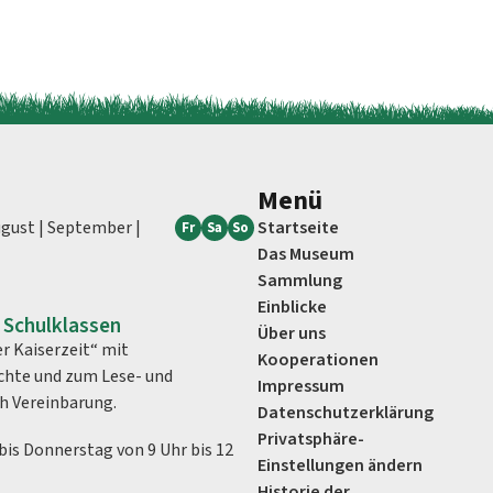
Menü
 August | September |
Startseite
Fr
Sa
So
Das Museum
Sammlung
Einblicke
 Schulklassen
Über uns
r Kaiserzeit“ mit
Kooperationen
chte und zum Lese- und
Impressum
ch Vereinbarung.
Datenschutz­erklärung
Privatsphäre-
is Donnerstag von 9 Uhr bis 12
Einstellungen ändern
Historie der